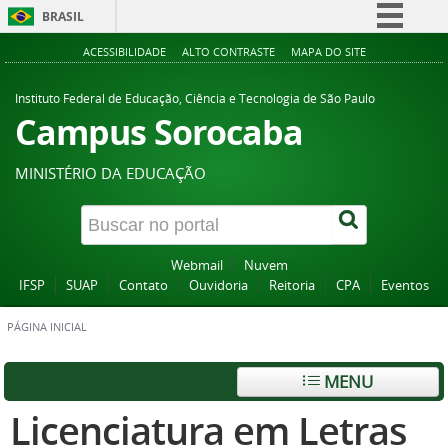
BRASIL
Simplifique!
ACESSIBILIDADE
ALTO CONTRASTE
MAPA DO SITE
Comunica BR
Instituto Federal de Educação, Ciência e Tecnologia de São Paulo
Participe
Campus Sorocaba
Acesso à informação
MINISTÉRIO DA EDUCAÇÃO
Legislação
Canais
Webmail
Nuvem
IFSP
SUAP
Contato
Ouvidoria
Reitoria
CPA
Eventos
PÁGINA INICIAL
MENU
Licenciatura em Letras