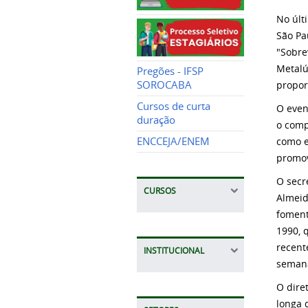
No últ
São Pa
"Sobre
Metalú
Pregões - IFSP
propor
SOROCABA
Cursos de curta
O even
duração
o comp
como e
ENCCEJA/ENEM
promov
O secr
CURSOS
Almeid
foment
1990, 
recent
INSTITUCIONAL
semana
O dire
longa 