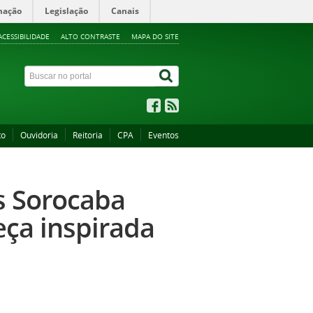
mação
Legislação
Canais
ACESSIBILIDADE
ALTO CONTRASTE
MAPA DO SITE
to
Ouvidoria
Reitoria
CPA
Eventos
s Sorocaba
eça inspirada
s