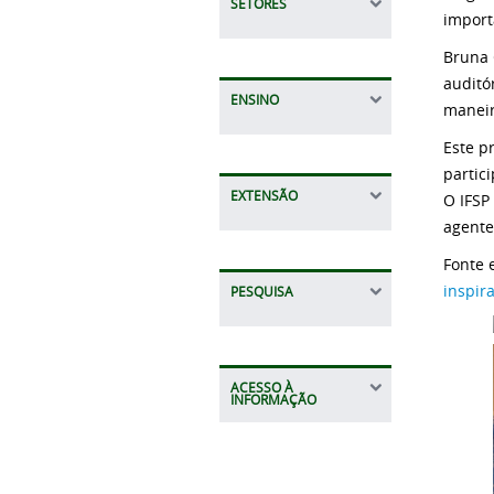
SETORES
import
Bruna 
auditó
ENSINO
maneir
Este p
partic
EXTENSÃO
O IFSP
agente
Fonte 
inspir
PESQUISA
ACESSO À
INFORMAÇÃO