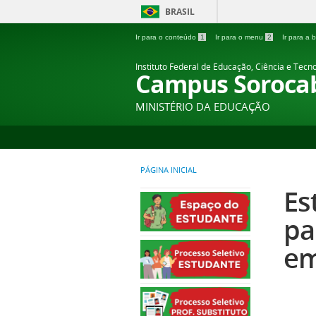
BRASIL
Ir para o conteúdo
1
Ir para o menu
2
Ir para a
Instituto Federal de Educação, Ciência e Tecn
Campus Soroca
MINISTÉRIO DA EDUCAÇÃO
PÁGINA INICIAL
Es
pa
em