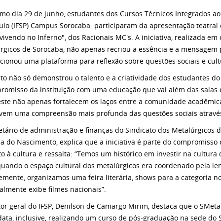
imo dia 29 de junho, estudantes dos Cursos Técnicos Integrados ao
ulo (IFSP) Campus Sorocaba participaram da apresentação teatral 
vivendo no Inferno", dos Racionais MC's. A iniciativa, realizada em
rgicos de Sorocaba, não apenas recriou a essência e a mensage
cionou uma plataforma para reflexão sobre questões sociais e cult
to não só demonstrou o talento e a criatividade dos estudantes d
romisso da instituição com uma educação que vai além das salas de
ste não apenas fortalecem os laços entre a comunidade acadêmic
em uma compreensão mais profunda das questões sociais através 
etário de administração e finanças do Sindicato dos Metalúrgicos d
a do Nascimento, explica que a iniciativa é parte do compromisso 
o à cultura e ressalta: “Temos um histórico em investir na cultura
quando o espaço cultural dos metalúrgicos era coordenado pela le
emente, organizamos uma feira literária, shows para a categoria n
lmente exibe filmes nacionais”.
tor geral do IFSP, Denilson de Camargo Mirim, destaca que o SMeta
data, inclusive, realizando um curso de pós-graduação na sede do S