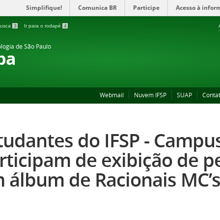
Simplifique!
Comunica BR
Participe
Acesso à infor
 busca
3
Ir para o rodapé
4
ologia de São Paulo
ba
Webmail
Nuvem IFSP
SUAP
Conta
tudantes do IFSP - Campu
rticipam de exibição de p
 álbum de Racionais MC’