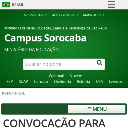
BRASIL
Simplifique!
ACESSIBILIDADE
ALTO CONTRASTE
MAPA DO SITE
Comunica BR
Instituto Federal de Educação, Ciência e Tecnologia de São Paulo
Participe
Campus Sorocaba
Acesso à informação
MINISTÉRIO DA EDUCAÇÃO
Legislação
Canais
Webmail
Nuvem
IFSP
SUAP
Contato
Ouvidoria
Reitoria
CPA
Eventos
PÁGINA INICIAL
MENU
CONVOCAÇÃO PARA