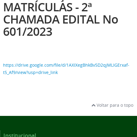
MATRÍCULAS - 2ª
CHAMADA EDITAL No
601/2023
https://drive.google.com/file/d/1AXIXegBhkBv5D2qjMLIGErxaf-
t5_Af9/view?usp=drive_link
Voltar para o topo
Institucional