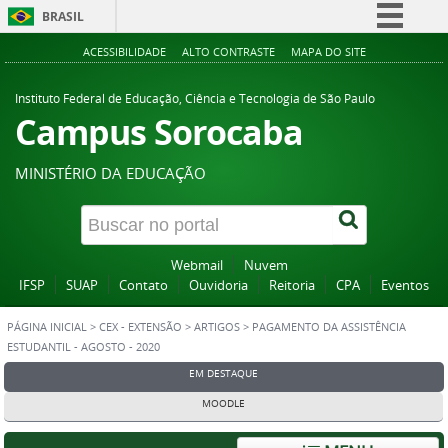
BRASIL
Simplifique!
ACESSIBILIDADE
ALTO CONTRASTE
MAPA DO SITE
Comunica BR
Instituto Federal de Educação, Ciência e Tecnologia de São Paulo
Participe
Campus Sorocaba
Acesso à informação
MINISTÉRIO DA EDUCAÇÃO
Legislação
Canais
Webmail
Nuvem
IFSP
SUAP
Contato
Ouvidoria
Reitoria
CPA
Eventos
PÁGINA INICIAL
>
CEX - EXTENSÃO
>
ARTIGOS
>
PAGAMENTO DA ASSISTÊNCIA
ESTUDANTIL - AGOSTO - 2020
EM DESTAQUE
MOODLE