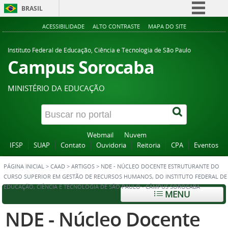
BRASIL
Simplifique!
ACESSIBILIDADE
ALTO CONTRASTE
MAPA DO SITE
Comunica BR
Instituto Federal de Educação, Ciência e Tecnologia de São Paulo
Participe
Campus Sorocaba
Acesso à informação
MINISTÉRIO DA EDUCAÇÃO
Legislação
Canais
Webmail
Nuvem
IFSP
SUAP
Contato
Ouvidoria
Reitoria
CPA
Eventos
PÁGINA INICIAL
>
CAAD
>
ARTIGOS
>
NDE - NÚCLEO DOCENTE ESTRUTURANTE DO
CURSO SUPERIOR EM GESTÃO DE RECURSOS HUMANOS, DO INSTITUTO FEDERAL DE
EDUCAÇÃO, CIÊNCIA E TECNOLOGIA DE SÃO PAULO - CÂMPUS SOROCABA
MENU
NDE - Núcleo Docente