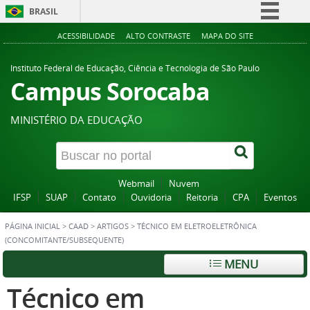
BRASIL
Simplifique!
ACESSIBILIDADE
ALTO CONTRASTE
MAPA DO SITE
Comunica BR
Instituto Federal de Educação, Ciência e Tecnologia de São Paulo
Participe
Campus Sorocaba
Acesso à informação
MINISTÉRIO DA EDUCAÇÃO
Legislação
Canais
Webmail
Nuvem
IFSP
SUAP
Contato
Ouvidoria
Reitoria
CPA
Eventos
PÁGINA INICIAL
>
CAAD
>
ARTIGOS
>
TÉCNICO EM ELETROELETRÔNICA
(CONCOMITANTE/SUBSEQUENTE)
MENU
Técnico em