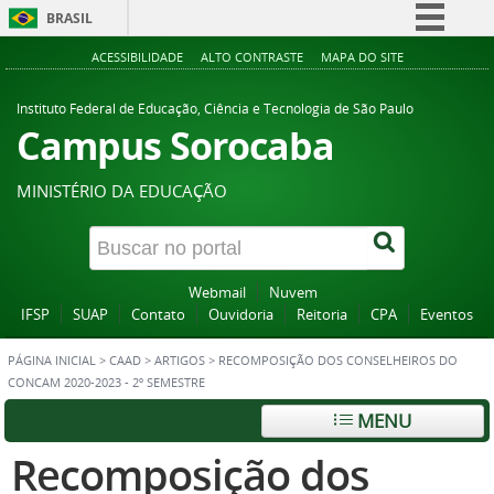
BRASIL
Simplifique!
ACESSIBILIDADE
ALTO CONTRASTE
MAPA DO SITE
Comunica BR
Instituto Federal de Educação, Ciência e Tecnologia de São Paulo
Participe
Campus Sorocaba
Acesso à informação
MINISTÉRIO DA EDUCAÇÃO
Legislação
Canais
Webmail
Nuvem
IFSP
SUAP
Contato
Ouvidoria
Reitoria
CPA
Eventos
PÁGINA INICIAL
>
CAAD
>
ARTIGOS
>
RECOMPOSIÇÃO DOS CONSELHEIROS DO
CONCAM 2020-2023 - 2º SEMESTRE
MENU
Recomposição dos