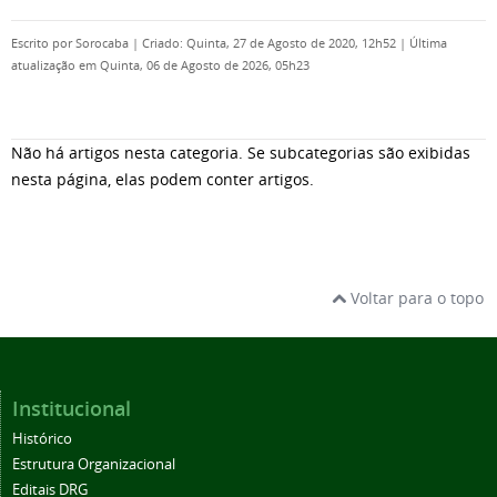
Escrito por
Sorocaba
|
Criado: Quinta, 27 de Agosto de 2020, 12h52
|
Última
atualização em Quinta, 06 de Agosto de 2026, 05h23
Não há artigos nesta categoria. Se subcategorias são exibidas
nesta página, elas podem conter artigos.
Voltar para o topo
Institucional
Histórico
Estrutura Organizacional
Editais DRG