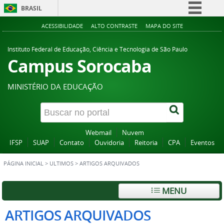
BRASIL
Simplifique!
ACESSIBILIDADE
ALTO CONTRASTE
MAPA DO SITE
Comunica BR
Instituto Federal de Educação, Ciência e Tecnologia de São Paulo
Participe
Campus Sorocaba
Acesso à informação
MINISTÉRIO DA EDUCAÇÃO
Legislação
Canais
Webmail
Nuvem
IFSP
SUAP
Contato
Ouvidoria
Reitoria
CPA
Eventos
PÁGINA INICIAL
>
ULTIMOS
>
ARTIGOS ARQUIVADOS
MENU
ARTIGOS ARQUIVADOS