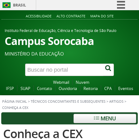
BRASIL
Simplifique!
ACESSIBILIDADE
ALTO CONTRASTE
MAPA DO SITE
Comunica BR
Instituto Federal de Educação, Ciência e Tecnologia de São Paulo
Participe
Campus Sorocaba
Acesso à informação
MINISTÉRIO DA EDUCAÇÃO
Legislação
Canais
Webmail
Nuvem
IFSP
SUAP
Contato
Ouvidoria
Reitoria
CPA
Eventos
PÁGINA INICIAL
>
TÉCNICOS CONCOMITANTES E SUBSEQUENTES
>
ARTIGOS
>
CONHEÇA A CEX
MENU
Conheça a CEX