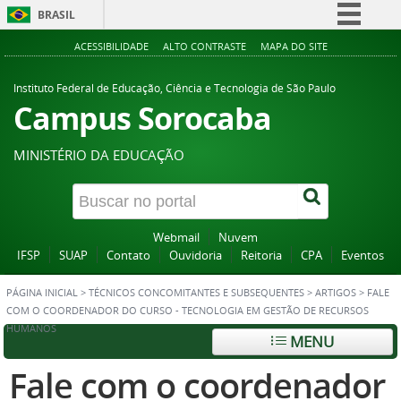
BRASIL
Simplifique!
ACESSIBILIDADE
ALTO CONTRASTE
MAPA DO SITE
Comunica BR
Instituto Federal de Educação, Ciência e Tecnologia de São Paulo
Participe
Campus Sorocaba
Acesso à informação
MINISTÉRIO DA EDUCAÇÃO
Legislação
Canais
Webmail
Nuvem
IFSP
SUAP
Contato
Ouvidoria
Reitoria
CPA
Eventos
PÁGINA INICIAL
>
TÉCNICOS CONCOMITANTES E SUBSEQUENTES
>
ARTIGOS
>
FALE
COM O COORDENADOR DO CURSO - TECNOLOGIA EM GESTÃO DE RECURSOS
HUMANOS
MENU
Fale com o coordenador