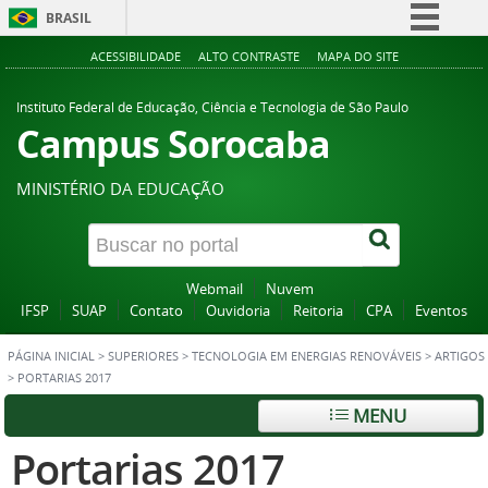
BRASIL
Simplifique!
ACESSIBILIDADE
ALTO CONTRASTE
MAPA DO SITE
Comunica BR
Instituto Federal de Educação, Ciência e Tecnologia de São Paulo
Participe
Campus Sorocaba
Acesso à informação
MINISTÉRIO DA EDUCAÇÃO
Legislação
Canais
Webmail
Nuvem
IFSP
SUAP
Contato
Ouvidoria
Reitoria
CPA
Eventos
PÁGINA INICIAL
>
SUPERIORES
>
TECNOLOGIA EM ENERGIAS RENOVÁVEIS
>
ARTIGOS
>
PORTARIAS 2017
MENU
Portarias 2017