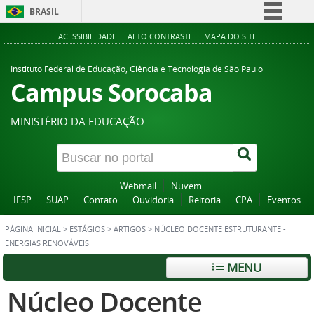
BRASIL
Simplifique!
ACESSIBILIDADE
ALTO CONTRASTE
MAPA DO SITE
Comunica BR
Instituto Federal de Educação, Ciência e Tecnologia de São Paulo
Participe
Campus Sorocaba
Acesso à informação
MINISTÉRIO DA EDUCAÇÃO
Legislação
Canais
Webmail
Nuvem
IFSP
SUAP
Contato
Ouvidoria
Reitoria
CPA
Eventos
PÁGINA INICIAL
>
ESTÁGIOS
>
ARTIGOS
>
NÚCLEO DOCENTE ESTRUTURANTE -
ENERGIAS RENOVÁVEIS
MENU
Núcleo Docente