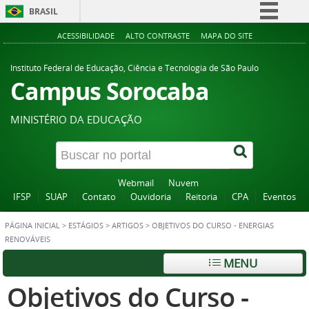
BRASIL
Simplifique!
ACESSIBILIDADE
ALTO CONTRASTE
MAPA DO SITE
Comunica BR
Instituto Federal de Educação, Ciência e Tecnologia de São Paulo
Participe
Campus Sorocaba
Acesso à informação
MINISTÉRIO DA EDUCAÇÃO
Legislação
Canais
Webmail
Nuvem
IFSP
SUAP
Contato
Ouvidoria
Reitoria
CPA
Eventos
PÁGINA INICIAL
>
ESTÁGIOS
>
ARTIGOS
>
OBJETIVOS DO CURSO - ENERGIAS
RENOVÁVEIS
MENU
Objetivos do Curso -