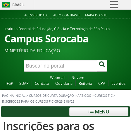
BRASIL
Simplifique!
ACESSIBILIDADE
ALTO CONTRASTE
MAPA DO SITE
Comunica BR
Instituto Federal de Educação, Ciência e Tecnologia de São Paulo
Participe
Campus Sorocaba
Acesso à informação
MINISTÉRIO DA EDUCAÇÃO
Legislação
Canais
Webmail
Nuvem
IFSP
SUAP
Contato
Ouvidoria
Reitoria
CPA
Eventos
PÁGINA INICIAL
>
CURSOS DE CURTA DURAÇÃO
>
ARTIGOS
>
CURSOS FIC
>
INSCRIÇÕES PARA OS CURSOS FIC 05/23 E 06/23
MENU
Inscrições para os