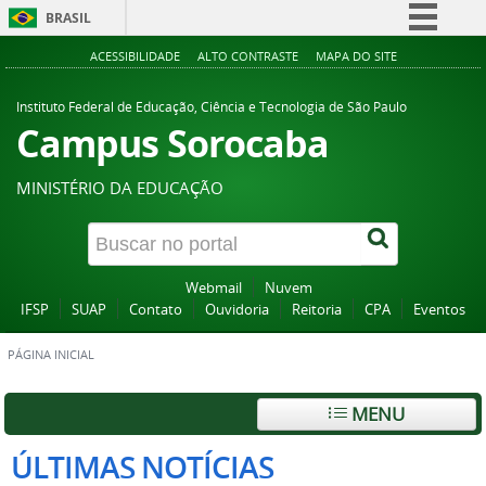
BRASIL
Simplifique!
ACESSIBILIDADE
ALTO CONTRASTE
MAPA DO SITE
Comunica BR
Instituto Federal de Educação, Ciência e Tecnologia de São Paulo
Participe
Campus Sorocaba
Acesso à informação
MINISTÉRIO DA EDUCAÇÃO
Legislação
Canais
Webmail
Nuvem
IFSP
SUAP
Contato
Ouvidoria
Reitoria
CPA
Eventos
PÁGINA INICIAL
MENU
ÚLTIMAS NOTÍCIAS