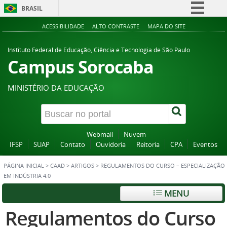
BRASIL
Simplifique!
ACESSIBILIDADE
ALTO CONTRASTE
MAPA DO SITE
Comunica BR
Instituto Federal de Educação, Ciência e Tecnologia de São Paulo
Participe
Campus Sorocaba
Acesso à informação
MINISTÉRIO DA EDUCAÇÃO
Legislação
Canais
Webmail
Nuvem
IFSP
SUAP
Contato
Ouvidoria
Reitoria
CPA
Eventos
PÁGINA INICIAL
>
CAAD
>
ARTIGOS
>
REGULAMENTOS DO CURSO – ESPECIALIZAÇÃO
EM INDÚSTRIA 4.0
MENU
Regulamentos do Curso