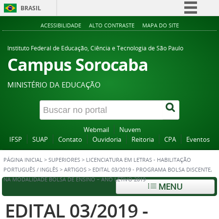
BRASIL
Simplifique!
ACESSIBILIDADE
ALTO CONTRASTE
MAPA DO SITE
Comunica BR
Instituto Federal de Educação, Ciência e Tecnologia de São Paulo
Participe
Campus Sorocaba
Acesso à informação
MINISTÉRIO DA EDUCAÇÃO
Legislação
Canais
Webmail
Nuvem
IFSP
SUAP
Contato
Ouvidoria
Reitoria
CPA
Eventos
PÁGINA INICIAL
>
SUPERIORES
>
LICENCIATURA EM LETRAS - HABILITAÇÃO
PORTUGUÊS / INGLÊS
>
ARTIGOS
>
EDITAL 03/2019 - PROGRAMA BOLSA DISCENTE,
NA MODALIDADE BOLSA DE ENSINO – ANO LETIVO 2019
MENU
EDITAL 03/2019 -