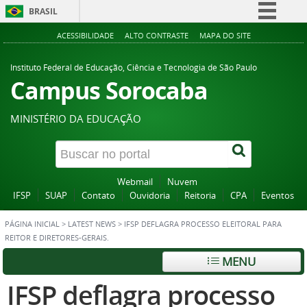
BRASIL
Simplifique!
ACESSIBILIDADE
ALTO CONTRASTE
MAPA DO SITE
Comunica BR
Instituto Federal de Educação, Ciência e Tecnologia de São Paulo
Participe
Campus Sorocaba
Acesso à informação
MINISTÉRIO DA EDUCAÇÃO
Legislação
Canais
Webmail
Nuvem
IFSP
SUAP
Contato
Ouvidoria
Reitoria
CPA
Eventos
PÁGINA INICIAL
>
LATEST NEWS
>
IFSP DEFLAGRA PROCESSO ELEITORAL PARA
REITOR E DIRETORES-GERAIS.
MENU
IFSP deflagra processo