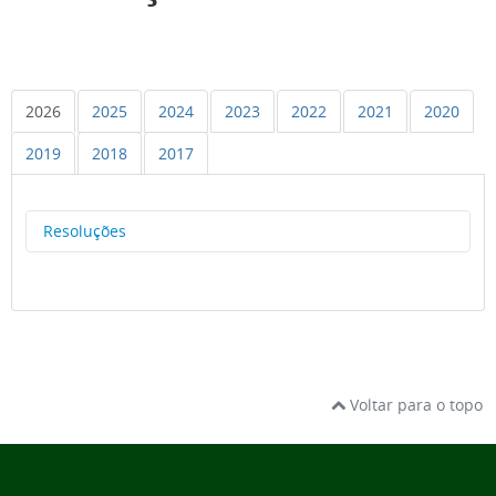
2026
2025
2024
2023
2022
2021
2020
2019
2018
2017
Resoluções
RESOLUÇÃO CONCAM SOR IFSP 001, DE 21 DE MAIO DE 202
Aprova a alteração do Calendário Acadêmico 2026
RESOLUÇÃO CONCAM SOR IFSP 002,
DE 21 DE MAIO DE 20
Voltar para o topo
Aprova a regulamentação de eventos nas dependências
do IFSP-SOR