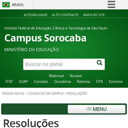
BRASIL
Simplifique!
ACESSIBILIDADE
ALTO CONTRASTE
MAPA DO SITE
Comunica BR
Instituto Federal de Educação, Ciência e Tecnologia de São Paulo
Participe
Campus Sorocaba
Acesso à informação
MINISTÉRIO DA EDUCAÇÃO
Legislação
Canais
Webmail
Nuvem
IFSP
SUAP
Contato
Ouvidoria
Reitoria
CPA
Eventos
PÁGINA INICIAL
>
CONSELHO DE CÂMPUS
>
RESOLUÇÕES
MENU
Resoluções