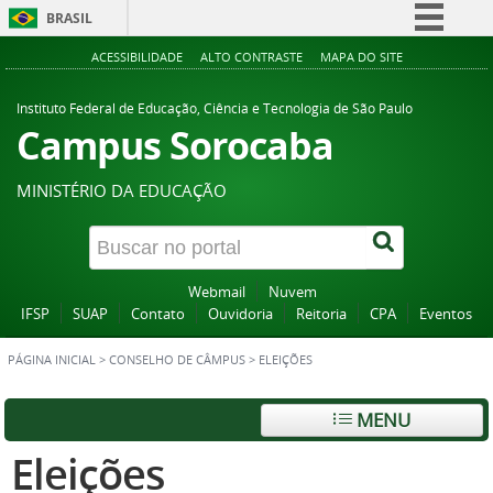
BRASIL
Simplifique!
ACESSIBILIDADE
ALTO CONTRASTE
MAPA DO SITE
Comunica BR
Instituto Federal de Educação, Ciência e Tecnologia de São Paulo
Participe
Campus Sorocaba
Acesso à informação
MINISTÉRIO DA EDUCAÇÃO
Legislação
Canais
Webmail
Nuvem
IFSP
SUAP
Contato
Ouvidoria
Reitoria
CPA
Eventos
PÁGINA INICIAL
>
CONSELHO DE CÂMPUS
>
ELEIÇÕES
MENU
Eleições