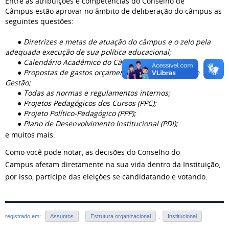
Entre as atribuições e competências do Conselho de
Resultado Final
Câmpus estão aprovar no âmbito de deliberação do câmpus as
seguintes questões:
●
Diretrizes e metas de atuação do câmpus e o zelo pela
adequada execução de sua política educacional;
●
Calendário Acadêmico do Câmpus;
●
Propostas de gastos orçamentários e o Relatório de
Gestão;
●
Todas as normas e regulamentos internos;
●
Projetos Pedagógicos dos Cursos (PPC);
●
Projeto Político-Pedagógico (PPP);
●
Plano de Desenvolvimento Institucional (PDI);
e muitos mais.
Como você pode notar, as decisões do Conselho do
Campus afetam diretamente na sua vida dentro da Instituição,
por isso, participe das eleições se candidatando e votando.
registrado em:
Assuntos
,
Estrutura organizacional
,
Institucional